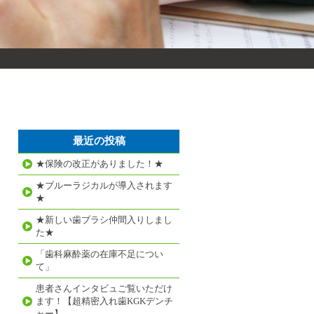
最近の投稿
★保険の改正がありました！★
★ブルーラジカルが導入されます
★
★新しい歯ブラシ仲間入りしまし
た★
「歯科麻酔薬の在庫不足につい
て」
患者さんインタビュご覧いただけ
ます！【超精密入れ歯KGKデンチ
ャー】